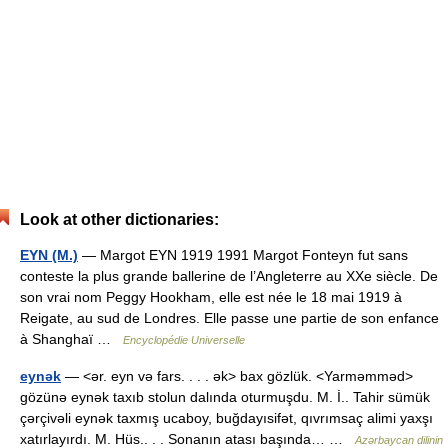
Look at other dictionaries:
EYN (M.)
— Margot EYN 1919 1991 Margot Fonteyn fut sans
conteste la plus grande ballerine de l’Angleterre au XXe siècle. De
son vrai nom Peggy Hookham, elle est née le 18 mai 1919 à
Reigate, au sud de Londres. Elle passe une partie de son enfance
à Shanghaï …
Encyclopédie Universelle
eynək
— <ər. eyn və fars. . . . ək> bax gözlük. <Yarməmməd>
gözünə eynək taxıb stolun dalında oturmuşdu. M. İ.. Tahir sümük
çərçivəli eynək taxmış ucaboy, buğdayısifət, qıvrımsaç alimi yaxşı
xatırlayırdı. M. Hüs.. . . Sonanın atası başında… …
Azərbaycan dilinin