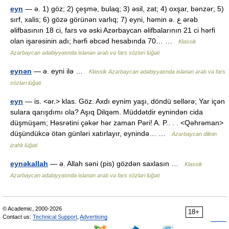
eyn
— ə. 1) göz; 2) çeşmə, bulaq; 3) əsil, zat; 4) oxşar, bənzər; 5)
sırf, xalis; 6) gözə görünən varlıq; 7) eyni, həmin ə. ع ərəb
əlifbasının 18 ci, fars və əski Azərbaycan əlifbalarının 21 ci hərfi
olan işarəsinin adı; hərfi əbcəd hesabında 70… …
Klassik
Azərbaycan ədəbiyyatında islənən ərəb və fars sözləri lüğəti
eynən
— ə. eyni ilə …
Klassik Azərbaycan ədəbiyyatında islənən ərəb və fars
sözləri lüğəti
eyn
— is. <ər.> klas. Göz. Axdı eynim yaşı, döndü sellərə; Yar içən
sulara qarışdımı ola? Aşıq Dilqəm. Müddətdir eynindən cida
düşmüşəm; Həsrətini çəkər hər zaman Pəri! A. P.. . . <Qəhrəman>
düşündükcə ötən günləri xatırlayır, eynində… …
Azərbaycan dilinin
izahlı lüğəti
eynəkallah
— ə. Allah səni (pis) gözdən saxlasın …
Klassik
Azərbaycan ədəbiyyatında islənən ərəb və fars sözləri lüğəti
© Academic, 2000-2026
18+
Contact us:
Technical Support
,
Advertising