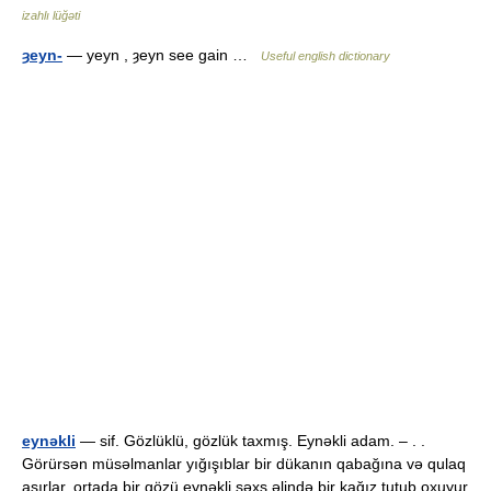
izahlı lüğəti
ȝeyn-
— yeyn , ȝeyn see gain …
Useful english dictionary
eynəkli
— sif. Gözlüklü, gözlük taxmış. Eynəkli adam. – . .
Görürsən müsəlmanlar yığışıblar bir dükanın qabağına və qulaq
asırlar, ortada bir gözü eynəkli şəxs əlində bir kağız tutub oxuyur.