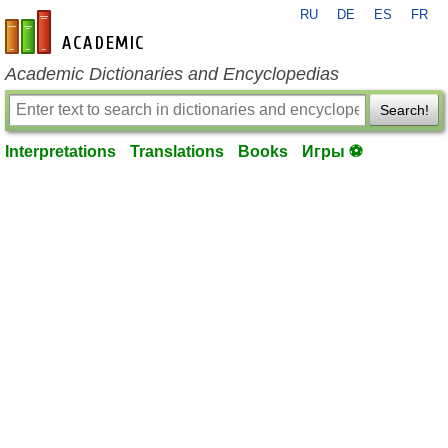
RU
DE
ES
FR
en-academic.com
Academic Dictionaries and Encyclopedias
Search!
Interpretations
Translations
Books
Игры ⚽