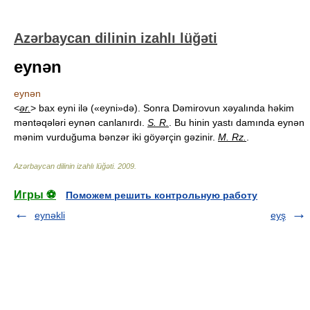
Azərbaycan dilinin izahlı lüğəti
eynən
eynən
<
ər.
> bax eyni ilə («eyni»də). Sonra Dəmirovun xəyalında həkim
məntəqələri eynən canlanırdı.
S. R.
. Bu hinin yastı damında eynən
mənim vurduğuma bənzər iki göyərçin gəzinir.
M. Rz.
.
Azərbaycan dilinin izahlı lüğəti
.
2009
.
Игры ⚽
Поможем решить контрольную работу
eynəkli
eyş