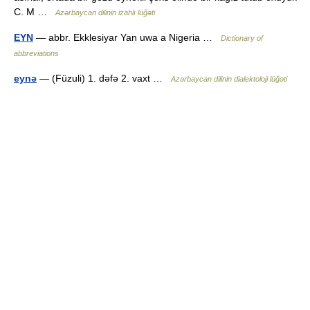
C. M …
Azərbaycan dilinin izahlı lüğəti
EYN
— abbr. Ekklesiyar Yan uwa a Nigeria …
Dictionary of
abbreviations
eynə
— (Füzuli) 1. dəfə 2. vaxt …
Azərbaycan dilinin dialektoloji lüğəti